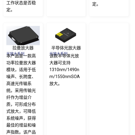
工作状态是否稳
定。
定。
光放大系列
拉曼放大器
半导体光放大器
光放大系列
光放大系列
本产品是一款高
该款半导体光放
功率拉曼放大器
大器可支持
模块，适用于低
1310nm/1490n
噪声、长跨度、
m/1550nmSOA
高速光传输系
放大。
统。采用传输光
纤作为增益介
质，可形成分布
式放大，可降低
系统噪声，获得
最佳的增益和噪
声指数。该产品