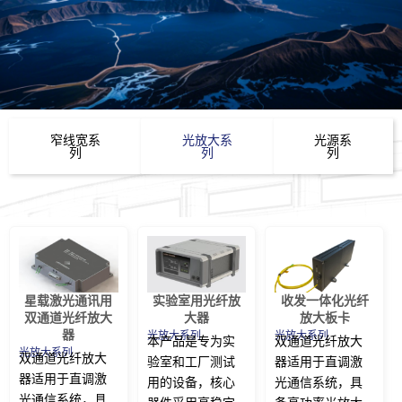
窄线宽系
光放大系
光源系
列
列
列
星载激光通讯用
实验室用光纤放
收发一体化光纤
双通道光纤放大
大器
放大板卡
器
光放大系列
光放大系列
本产品是专为实
双通道光纤放大
光放大系列
双通道光纤放大
验室和工厂测试
器适用于直调激
器适用于直调激
用的设备，核心
光通信系统，具
光通信系统，具