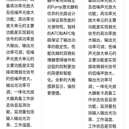
器件采用高稳定
备高功率光放大
备高功率光放大
的Pump激光器和
及低噪声光放大
及低噪声光放大
优异的光路设计
功能；高功率光
功能；高功率光
以保证高性能的
放大单元的主要
放大单元的主要
光谱特性。独特
功能是实现弱光
功能是实现弱光
的ATC和APC电
信号的高功率放
信号的高功率放
路保证了输出功
大输出，输出光
大输出，输出光
率的稳定性。性
功率可调；低噪
功率可调；低噪
能优越的双微处
声光放大单元的
声光放大单元的
理器使得操作和
主要功能是实现
主要功能是实现
远程的控制更加
接收微弱光信号
接收微弱光信号
的简便和智能
的低噪声放大，
的低噪声放大，
化。全新的大触
输出光功率可
输出光功率可
摸屏显示，操控
调；一体化光放
调；一体化光放
更便捷。
大器板卡具备工
大器具备工作状
作状态信息监测
态信息监测功
功能，监测量包
能，监测量包括
括输入输出光功
输入输出光功
率、工作温度、
率、工作温度、
工作状态是否稳